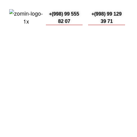
+(998) 99 555
+(998) 99 129
82 07
39 71
Testler