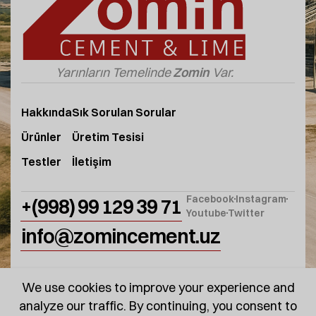
Yarınların Temelinde
Zomin
Var.
Hakkında
Sık Sorulan Sorular
Ürünler
Üretim Tesisi
Testler
İletişim
Facebook
Instagram
+(998) 99 129 39 71
Youtube
Twitter
info@zomincement.uz
We use cookies to improve your experience and
analyze our traffic. By continuing, you consent to
© 2025
ZominCement
. Tüm Hakları Saklıdır.