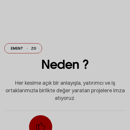
 CEMENT
·
ZOMIN CEMENT
·
ZOMIN CEMENT
ZOMIN CEMENT
·
·
ZOM
Neden ?
Her kesime açık bir anlayışla, yatırımcı ve iş
ortaklarımızla birlikte değer yaratan projelere imza
atıyoruz.