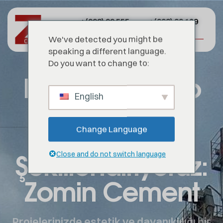
+(998) 99 555
+(998) 99 129
82 07
39 71
We've detected you might be
speaking a different language.
Do you want to change to:
Beyaz Çimento
English
Gücüyle
Geleceği
Change Language
Şekillendiriyoruz:
Close and do not switch language
Zomin Cement
Projelerinizde estetik ve dayanıklılığı bir