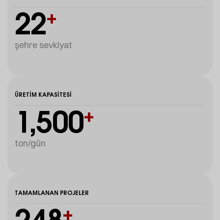
22
+
şehre sevkiyat
ÜRETIM KAPASITESI
1,500
+
ton/gün
TAMAMLANAN PROJELER
248
+