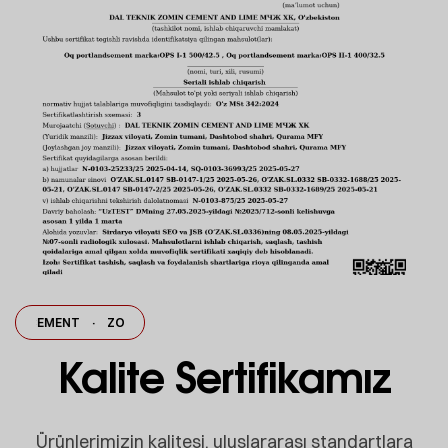
 CEMENT
·
ZOMIN CEMENT
·
ZOMIN CEMENT
ZOMIN CEMENT
·
·
ZOM
Kalite Sertifikamız
Ürünlerimizin kalitesi, uluslararası standartlara