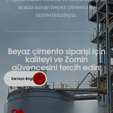
arada sunan beyaz çimento ile
hizmetinizdeyiz.
Beyaz çimento siparişi için
kaliteyi ve Zomin
güvencesini tercih edin.
Detaylı Bilgi