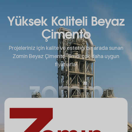
Yüksek Kaliteli Beyaz
Çimento
Projeleriniz için kalite ve estetiği bir arada sunan
Zomin Beyaz Çimento, şimdi çok daha uygun
fiyatlarla!
zomin