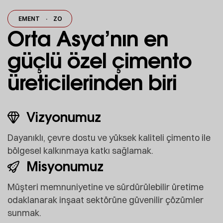
 CEMENT
·
ZOMIN CEMENT
·
ZOMIN CEMENT
ZOMIN CEMENT
·
·
ZOM
Orta Asya’nın en
güçlü özel çimento
üreticilerinden biri
Vizyonumuz
Dayanıklı, çevre dostu ve yüksek kaliteli çimento ile
bölgesel kalkınmaya katkı sağlamak.
Misyonumuz
Müşteri memnuniyetine ve sürdürülebilir üretime
odaklanarak inşaat sektörüne güvenilir çözümler
sunmak.