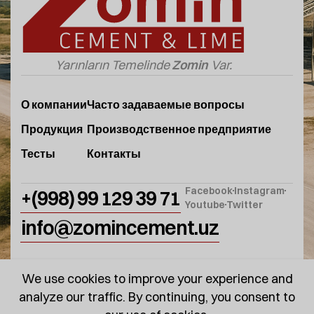
Yarınların Temelinde
Zomin
Var.
О компании
Часто задаваемые вопросы
Продукция
Производственное предприятие
Тесты
Контакты
Facebook
Instagram
+(998) 99 129 39 71
Youtube
Twitter
info@zomincement.uz
We use cookies to improve your experience and
analyze our traffic. By continuing, you consent to
© 2025
ZominCement
. Tüm Hakları Saklıdır.