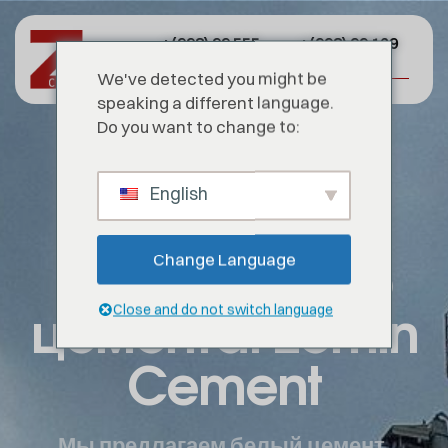
+(998) 99 555
+(998) 99 129
82 07
39 71
We've detected you might be
speaking a different language.
Do you want to change to:
Формируем
English
будущее с
силой белого
Change Language
цемента: Zomin
Close and do not switch language
Cement
Мы предлагаем белый цемент,