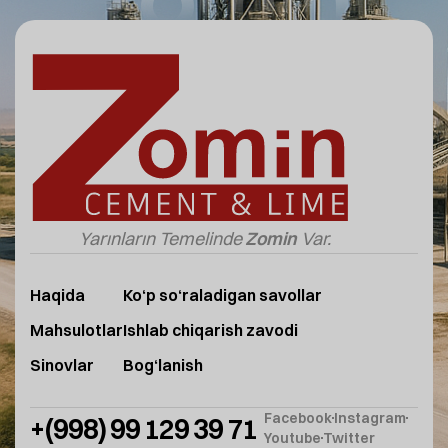
Yarınların Temelinde
Zomin
Var.
Haqida
Ko‘p so‘raladigan savollar
Mahsulotlar
Ishlab chiqarish zavodi
Sinovlar
Bog‘lanish
Facebook
Instagram
+(998) 99 129 39 71
Youtube
Twitter