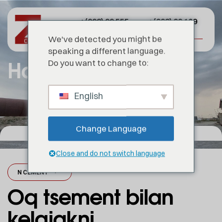
+(998) 99 555
+(998) 99 129
82 07
39 71
We've detected you might be
speaking a different language.
Haqida
Do you want to change to:
English
Change Language
Close and do not switch language
OMIN CEMENT
·
ZOMIN CEMENT
·
ZOMIN CEMENT
·
ZOMIN CEMENT
·
Oq tsement bilan
kelajakni