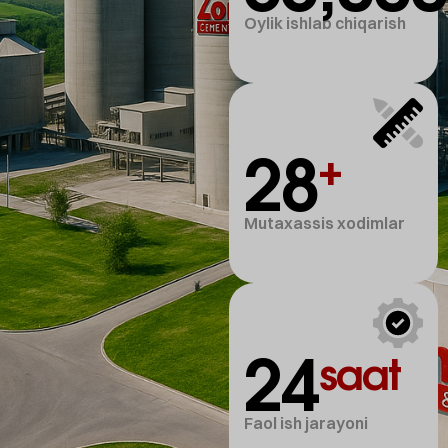
Oylik ishlab chiqarish
28
+
Mutaxassis xodimlar
24
saat
Faol ish jarayoni