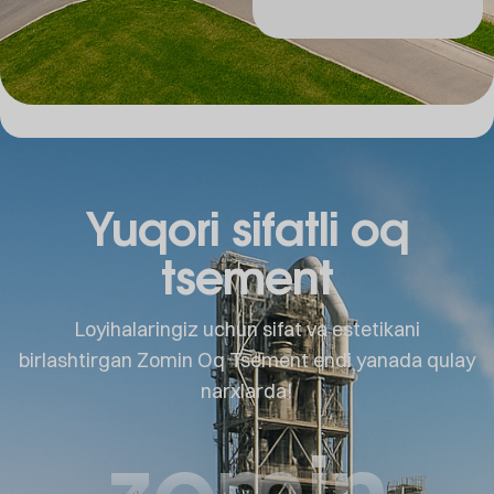
Yuqori sifatli oq
tsement
Loyihalaringiz uchun sifat va estetikani
birlashtirgan Zomin Oq Tsement endi yanada qulay
narxlarda!
zomin