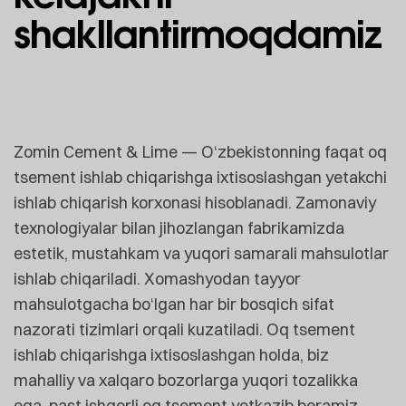
shakllantirmoqdamiz
Zomin Cement & Lime — O‘zbekistonning faqat oq
tsement ishlab chiqarishga ixtisoslashgan yetakchi
ishlab chiqarish korxonasi hisoblanadi. Zamonaviy
texnologiyalar bilan jihozlangan fabrikamizda
estetik, mustahkam va yuqori samarali mahsulotlar
ishlab chiqariladi. Xomashyodan tayyor
mahsulotgacha bo‘lgan har bir bosqich sifat
nazorati tizimlari orqali kuzatiladi. Oq tsement
ishlab chiqarishga ixtisoslashgan holda, biz
mahalliy va xalqaro bozorlarga yuqori tozalikka
ega, past ishqorli oq tsement yetkazib beramiz.