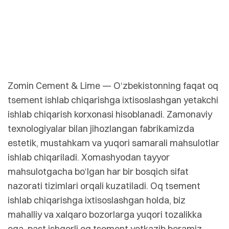
Zomin Cement & Lime — O‘zbekistonning faqat oq
tsement ishlab chiqarishga ixtisoslashgan yetakchi
ishlab chiqarish korxonasi hisoblanadi. Zamonaviy
texnologiyalar bilan jihozlangan fabrikamizda
estetik, mustahkam va yuqori samarali mahsulotlar
ishlab chiqariladi. Xomashyodan tayyor
mahsulotgacha bo‘lgan har bir bosqich sifat
nazorati tizimlari orqali kuzatiladi. Oq tsement
ishlab chiqarishga ixtisoslashgan holda, biz
mahalliy va xalqaro bozorlarga yuqori tozalikka
ega, past ishqorli oq tsement yetkazib beramiz.