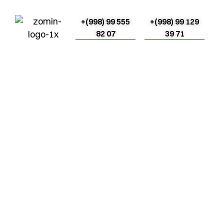
+(998) 99 555
+(998) 99 129
82 07
39 71
Haqida